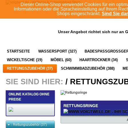
Dieser Online-Shop verwendet Cookies für ein optim
Informationen oder die Spracheinstellung auf Ihrem Rec
Shops eingeschränkt.
Sind Sie dam
Unser Angebot richtet sich nur an 
STARTSEITE
WASSERSPORT (327)
BADESPASSGROSSGERÄ
WICKELTISCHE (19)
MÖBEL (60)
HAARTROCKNER (34)
RETTUNGSZUBEHÖR (37)
SCHWIMMBADZUBEHÖR (388)
M
SIE SIND HIER:
/
RETTUNGSZU
ONLINE KATALOG OHNE
PREISE
RETTUNGSRINGE
Rettungszubehör (37)