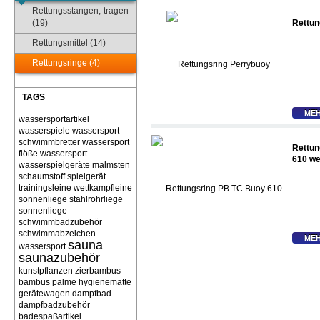
Rettungsstangen,-tragen
(19)
Rettun
Rettungsmittel (14)
Rettungsringe (4)
TAGS
MEH
wassersportartikel
wasserspiele
wassersport
schwimmbretter
wassersport
Rettun
flöße
wassersport
610 we
wasserspielgeräte malmsten
schaumstoff spielgerät
trainingsleine wettkampfleine
sonnenliege stahlrohrliege
sonnenliege
schwimmbadzubehör
schwimmabzeichen
MEH
sauna
wassersport
saunazubehör
kunstpflanzen zierbambus
bambus palme
hygienematte
gerätewagen
dampfbad
dampfbadzubehör
badespaßartikel