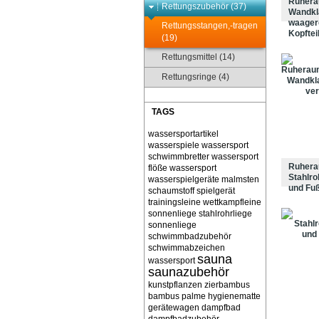
Ruhera
Rettungszubehör (37)
Wandkl
waagere
Rettungsstangen,-tragen
Kopftei
(19)
Rettungsmittel (14)
Rettungsringe (4)
TAGS
wassersportartikel
wasserspiele
wassersport
schwimmbretter
wassersport
Ruhera
flöße
wassersport
Stahlro
wasserspielgeräte malmsten
und Fuß
schaumstoff spielgerät
trainingsleine wettkampfleine
sonnenliege stahlrohrliege
sonnenliege
schwimmbadzubehör
schwimmabzeichen
sauna
wassersport
saunazubehör
kunstpflanzen zierbambus
bambus palme
hygienematte
gerätewagen
dampfbad