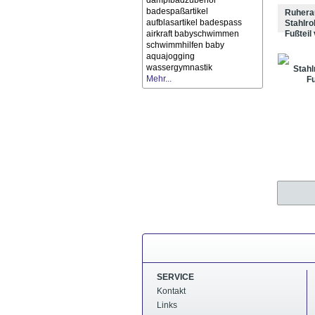
dampfbadzubehör
badespaßartikel
Ruhera
aufblasartikel
badespass
Stahlro
airkraft
babyschwimmen
Fußteil
schwimmhilfen
baby
aquajogging
wassergymnastik
Mehr...
SERVICE
Kontakt
Links