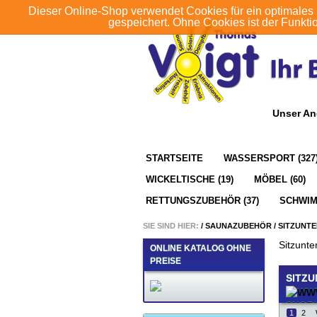
Dieser Online-Shop verwendet Cookies für ein optimales 
gespeichert. Ohne Cookies ist der Funkt
Unser An
STARTSEITE
WASSERSPORT (327
WICKELTISCHE (19)
MÖBEL (60)
RETTUNGSZUBEHÖR (37)
SCHWIM
SIE SIND HIER:
/
SAUNAZUBEHÖR
/
SITZUNT
Sitzunte
ONLINE KATALOG OHNE
PREISE
SITZ
1
2