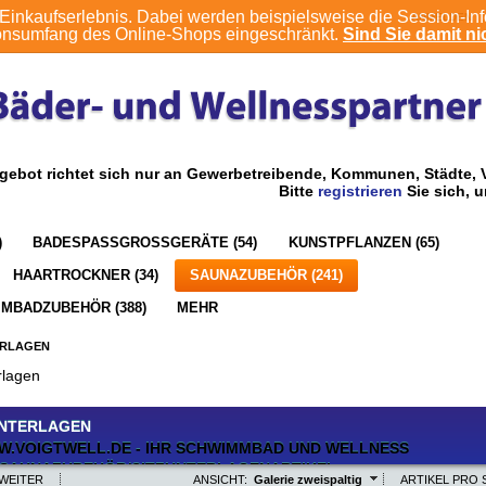
Einkaufserlebnis. Dabei werden beispielsweise die Session-In
ANMELDEN
ionsumfang des Online-Shops eingeschränkt.
Sind Sie damit nic
gebot richtet sich nur an Gewerbetreibende, Kommunen, Städte, V
Bitte
registrieren
Sie sich, 
)
BADESPASSGROSSGERÄTE (54)
KUNSTPFLANZEN (65)
HAARTROCKNER (34)
SAUNAZUBEHÖR (241)
MBADZUBEHÖR (388)
MEHR
ERLAGEN
rlagen
UNTERLAGEN
WEITER
ANSICHT:
Galerie zweispaltig
ARTIKEL PRO S