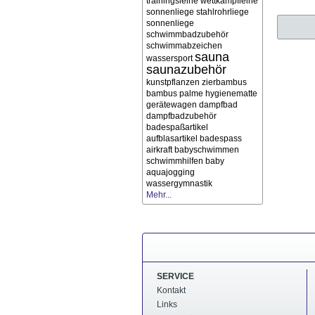
trainingsleine wettkampfleine
sonnenliege stahlrohrliege
sonnenliege
schwimmbadzubehör
schwimmabzeichen
sauna
wassersport
saunazubehör
kunstpflanzen zierbambus
bambus palme
hygienematte
gerätewagen
dampfbad
dampfbadzubehör
badespaßartikel
aufblasartikel
badespass
airkraft
babyschwimmen
schwimmhilfen
baby
aquajogging
wassergymnastik
Mehr...
SERVICE
Kontakt
Links