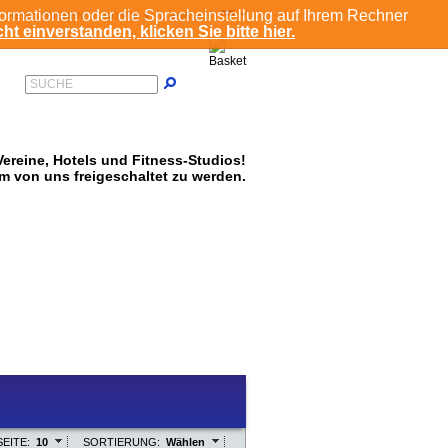
formationen oder die Spracheinstellung auf Ihrem Rechner
REGISTRIEREN
KONTO
EUR
ht einverstanden, klicken Sie bitte hier.
SUCHE
ereine, Hotels und Fitness-Studios!
um von uns freigeschaltet zu werden.
EITE:
10
SORTIERUNG:
Wählen