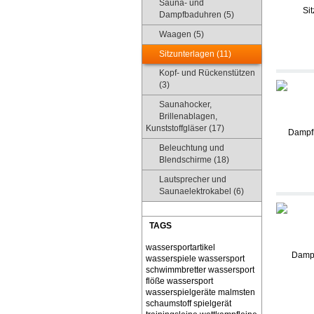
Sauna- und
Dampfbaduhren (5)
Waagen (5)
Sitzunterlagen (11)
Kopf- und Rückenstützen
(3)
Saunahocker,
Brillenablagen,
Kunststoffgläser (17)
Beleuchtung und
Blendschirme (18)
Lautsprecher und
Saunaelektrokabel (6)
TAGS
wassersportartikel
wasserspiele
wassersport
schwimmbretter
wassersport
flöße
wassersport
wasserspielgeräte malmsten
schaumstoff spielgerät