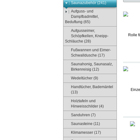
Saunazubehör (241)
Aufguss- und
Dampfbadmittel,
Beduftung (65)
Aufgusseimer,
Schöpfkellen, Kneipp-
Schläuche (28)
Fußwannen und Eimer-
Schwalldusche (17)
Saunahonig, Saunasalz,
Birkenreisig (12)
Wedeltücher (9)
Handtücher, Bademäntel
(13)
Holztafeln und
Hinweisschilder (4)
Sanduhren (7)
Saunasteine (11)
Klimamesser (17)