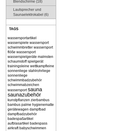
Blendschirme (18)
Lautsprecher und
Saunaelektrokabel (6)
TAGS
wassersportartikel
wasserspiele
wassersport
schwimmbretter
wassersport
flöße
wassersport
wasserspielgeräte malmsten
schaumstoff spielgerät
trainingsleine wettkampfleine
sonnenliege stahlrohrliege
sonnenliege
schwimmbadzubehör
schwimmabzeichen
sauna
wassersport
saunazubehör
kunstpflanzen zierbambus
bambus palme
hygienematte
gerätewagen
dampfbad
dampfbadzubehör
badespaßartikel
aufblasartikel
badespass
airkraft
babyschwimmen