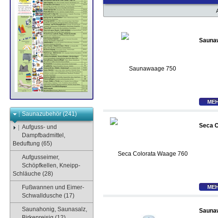
Sauna
MEH
Saunazubehör (241)
Seca C
Aufguss- und
Dampfbadmittel,
Beduftung (65)
Aufgusseimer,
Schöpfkellen, Kneipp-
Schläuche (28)
Fußwannen und Eimer-
MEH
Schwalldusche (17)
Saunahonig, Saunasalz,
Sauna
Birkenreisig (12)