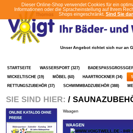
Dieser Online-Shop verwendet Cookies für ein optim
Informationen oder die Spracheinstellung auf Ihrem Rec
Shops eingeschränkt.
Sind Sie dam
Unser Angebot richtet sich nur an 
STARTSEITE
WASSERSPORT (327)
BADESPASSGROSSGERÄ
WICKELTISCHE (19)
MÖBEL (60)
HAARTROCKNER (34)
RETTUNGSZUBEHÖR (37)
SCHWIMMBADZUBEHÖR (388)
M
SIE SIND HIER:
/
SAUNAZUBEH
Waagen
ONLINE KATALOG OHNE
PREISE
WAAGEN