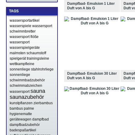
Dampfbad- Emulsion 1 Liter
Dampfb
Duft von A bis G
Duft v
TAGS
wassersportartikel
wasserspiele
wassersport
schwimmbretter
wassersport flöße
wassersport
wasserspielgeräte
malmsten schaumstoff
spielgerät
trainingsleine
wettkampfleine
sonnenliege stahlrohrliege
Dampfbad- Emulsion 30 Liter
Dampfb
sonnenliege
Duft von A bis G
Duft v
schwimmbadzubehör
schwimmabzeichen
sauna
wassersport
saunazubehör
kunstpflanzen zierbambus
bambus palme
hygienematte
gerätewagen
dampfbad
dampfbadzubehör
badespaßartikel