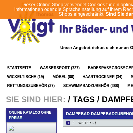
Dieser Online-Shop verwendet Cookies für ein optim
Informationen oder die Spracheinstellung auf Ihrem Rec
Shops eingeschränkt.
Sind Sie dam
Unser Angebot richtet sich nur an 
STARTSEITE
WASSERSPORT (327)
BADESPASSGROSSGERÄ
WICKELTISCHE (19)
MÖBEL (60)
HAARTROCKNER (34)
RETTUNGSZUBEHÖR (37)
SCHWIMMBADZUBEHÖR (388)
M
SIE SIND HIER:
/
TAGS
/
DAMPF
ONLINE KATALOG OHNE
DAMPFBAD DAMPFBADZUBEHÖ
PREISE
1
2
WEITER