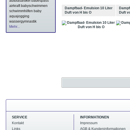
aufblasartikel
badespass
airkraft
babyschwimmen
Dampfbad- Emulsion 10 Liter
Dampfb
schwimmhilfen
baby
Duft von H bis O
Duft v
aquajogging
wassergymnastik
Mehr...
SERVICE
INFORMATIONEN
Kontakt
Impressum
Links
AGB & Kundeninformationen