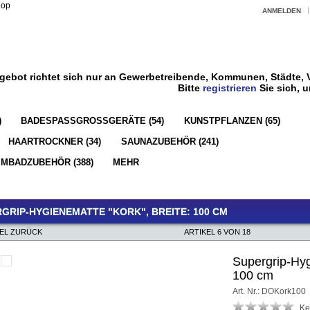
ANMELDEN
gebot richtet sich nur an Gewerbetreibende, Kommunen, Städte, V
Bitte
registrieren
Sie sich, 
)
BADESPASSGROSSGERÄTE (54)
KUNSTPFLANZEN (65)
HAARTROCKNER (34)
SAUNAZUBEHÖR (241)
MBADZUBEHÖR (388)
MEHR
GRIP-HYGIENEMATTE "KORK", BREITE: 100 CM
KEL ZURÜCK
ARTIKEL 6 VON 18
Supergrip-Hyg
100 cm
Art. Nr.: DOKork100
Ke