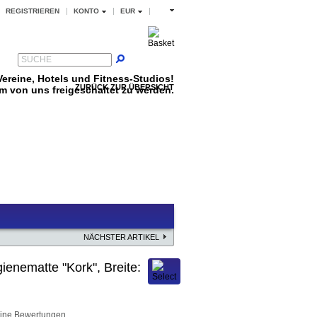
REGISTRIEREN
KONTO
EUR
SUCHE
ereine, Hotels und Fitness-Studios!
ZURÜCK ZUR ÜBERSICHT
um von uns freigeschaltet zu werden.
NÄCHSTER ARTIKEL
ienematte "Kork", Breite:
ine Bewertungen