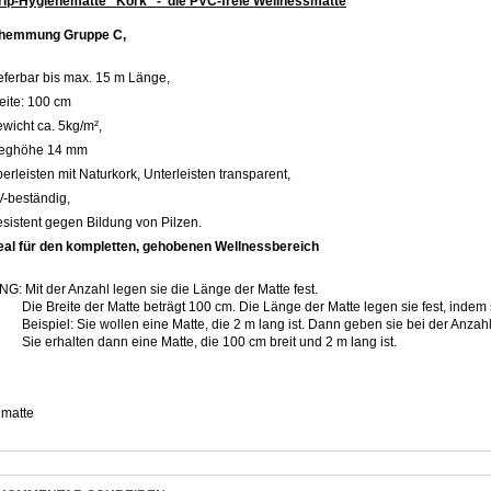
ip-Hygienematte "Kork" - die PVC-freie Wellnessmatte
hemmung Gruppe C,
eferbar bis max. 15 m Länge,
eite: 100 cm
wicht ca. 5kg/m²,
teghöhe 14 mm
erleisten mit Naturkork, Unterleisten transparent,
-beständig,
sistent gegen Bildung von Pilzen.
eal für den kompletten, gehobenen Wellnessbereich
: Mit der Anzahl legen sie die Länge der Matte fest.
ite der Matte beträgt 100 cm. Die Länge der Matte legen sie fest, indem sie
l: Sie wollen eine Matte, die 2 m lang ist. Dann geben sie bei der Anzahl di
halten dann eine Matte, die 100 cm breit und 2 m lang ist.
ematte