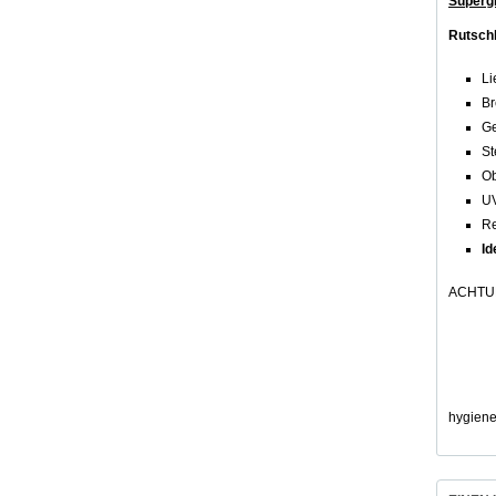
Supergr
Rutsch
Li
Br
Ge
S
Ob
UV
Re
Id
ACHTUNG
Die Bre
Beispie
Sie er
hygien