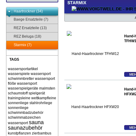
STARMIX
Haartrockner (34)
Baege Ersatzteile (7)
REZ Ersatzteile (13)
Hand-
REZ Beluga (18)
TFHW
Starmix (7)
TAGS
wassersportartikel
wasserspiele
wassersport
MEH
schwimmbretter
wassersport
flöße
wassersport
wasserspielgeräte malmsten
Hand-
schaumstoff spielgerät
HFXW
trainingsleine wettkampfleine
sonnenliege stahlrohrliege
sonnenliege
schwimmbadzubehör
schwimmabzeichen
sauna
wassersport
saunazubehör
MEH
kunstpflanzen zierbambus