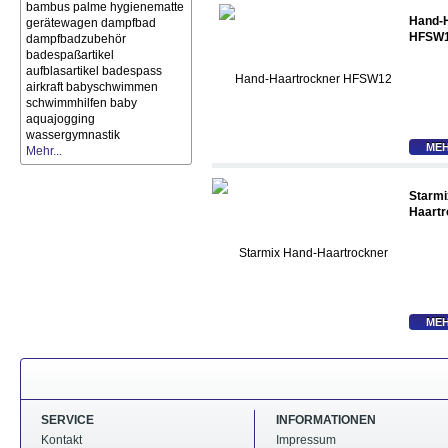
bambus palme
hygienematte
Hand-
gerätewagen
dampfbad
HFSW
dampfbadzubehör
badespaßartikel
aufblasartikel
badespass
airkraft
babyschwimmen
schwimmhilfen
baby
aquajogging
wassergymnastik
MEH
Mehr...
Starmi
Haart
MEH
SERVICE
INFORMATIONEN
Kontakt
Impressum