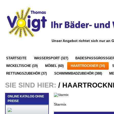
Unser Angebot richtet sich nur an 
STARTSEITE
WASSERSPORT (327)
BADESPASSGROSSGERÄ
WICKELTISCHE (19)
MÖBEL (60)
HAARTROCKNER (34)
RETTUNGSZUBEHÖR (37)
SCHWIMMBADZUBEHÖR (388)
M
SIE SIND HIER:
/
HAARTROCKN
ONLINE KATALOG OHNE
PREISE
Starmix