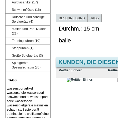
Aufblasartikel (17)
Schwimmflösse (16)
Rutschen und sonstige
BESCHREIBUNG
TAGS
Spielgeräte (4)
Durchm.: 15 cm
Matten und Pool Nudeln
(21)
bälle
Trainingsuhren (10)
Stoppuhren (1)
Große Spielgeräte (3)
KUNDEN, DIE DIESE
Spielgeräte
Spezialschaum (86)
Reittier Einhorn
Reittie
TAGS
wassersportartikel
wasserspiele
wassersport
schwimmbretter
wassersport
flöße
wassersport
wasserspielgeräte malmsten
schaumstoff spielgerät
trainingsleine wettkampfleine