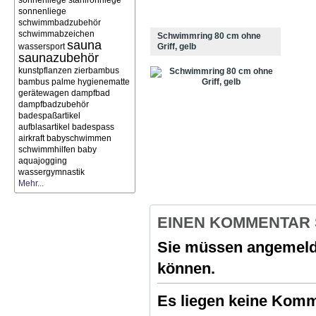
sonnenliege stahlrohrliege
sonnenliege
schwimmbadzubehör
schwimmabzeichen
Schwimmring 80 cm ohne
sauna
wassersport
Griff, gelb
saunazubehör
kunstpflanzen zierbambus
bambus palme
hygienematte
gerätewagen
dampfbad
dampfbadzubehör
badespaßartikel
aufblasartikel
badespass
airkraft
babyschwimmen
schwimmhilfen
baby
aquajogging
wassergymnastik
Mehr...
EINEN KOMMENTAR
Sie müssen angemeld
können.
Es liegen keine Komme